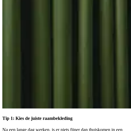
Tip 1: Kies de juiste raambekleding
Na een lange dag werken, is er niets fijner dan thuiskomen in een