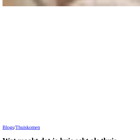
Blogs
/
Thuiskomen