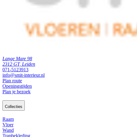
Lange Mare 98
2312 GT, Leiden
071-5123913
info@smit-interieur.nl
Plan route
Openingstijden
Plan je bezoek
Collecties
Raam
Vloer
Wand
Trapbekleding